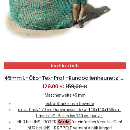
Nachbestellt
45mm L-Öko-Tex-Profi-Rundballenheunetz Titan-EU-Ökotex - 6mm Gewebe - 170cmØx160cm/h - bis160cm Rundballen (Made in EU-Ökotex)
129,00
€
159,00
€
Maschenweite 45 mm
extra-Stark 6 mm Gewebe
extra-Groß
170
cm Durchmesser bzw.
140x140x160cm -
Umschließt Ballen bis 140 cm ganz !!
NUR bei UNS - ROTER
Kordel
für einfaches Verschließen!
NUR bei UNS -
DOPPELT
vernäht = hält länger!