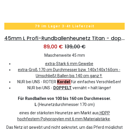
79 im Lager 3-4t Lieferzeit
45mm L Profi-Rundballenheunetz Titan - doppelt vernäht - 6mm Gewebe - 170cmØx160cm/h - bis160cm Rundballen
89,00
€
139,00
€
Maschenweite 45 mm
extra-Stark 6 mm Gewebe
extra-Groß
170
cm Durchmesser bzw.
140x140x160cm -
Umschließt Ballen bis 140 cm ganz !!
NUR bei UNS - ROTER
Kordel
für einfaches Verschließen!
NUR bei UNS -
DOPPELT
vernäht = hält länger!
Für Rundballen von 100 bis 160 cm Durchmesser.
L
(Heunetzdurchmesser 170 cm)
eines der stärksten Heunetze am Markt aus
HDPP
hochfestem Polypropylen mit 6 mm Materialstärke
.
Das Netz ist gewebt und nicht geknotet, um das Pferd möglichst