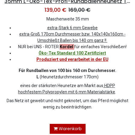
35mm L-Öko-Tex-Profi-Rundballenheunetz Titan-EU-Ökotex - 6mm Gewebe 170cmØx160cm/h - bis160cm Rundballen (Made in EU-Ökotex)
139,00
€
169,00
€
Maschenweite 35 mm
extra-Stark 6 mm Gewebe
extra-Groß 170
cm Durchmesser bzw.
140x140x160cm -
Umschließt Ballen bis 140 cm ganz !!
NUR bei UNS - ROTER
Kordel
für einfaches Verschließen!
Öko-Tex Standard 100 Zertifiziert
Produziert und verarbeitet in der EU
Für Rundballen von 100 bis 160 cm Durchmesser.
L
(Heunetzdurchmesser 170cm)
eines der stärksten Heunetze am Markt aus
HDPP
hochfestem Polypropylen mit 6 mm Materialstärke
.
Das Netz ist gewebt und nicht geknotet, um das Pferd möglichst
wenig zu beeinträchtigen.
Warenkorb