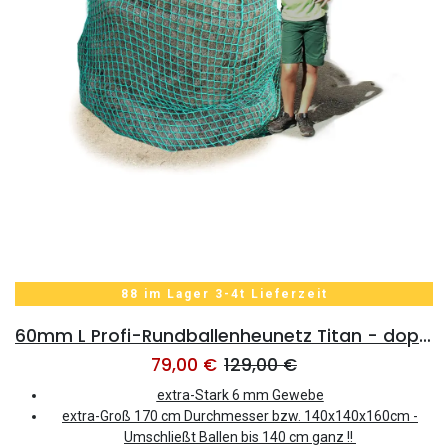
88 im Lager 3-4t Lieferzeit
60mm L Profi-Rundballenheunetz Titan - doppelt vernäht - 6mm Gewebe - 170cmØx160cm/h - 150cm Rundballen
79,00
€
129,00
€
extra-Stark 6 mm Gewebe
extra-Groß
170
cm Durchmesser bzw.
140x140x160cm -
Umschließt Ballen bis 140 cm ganz !!