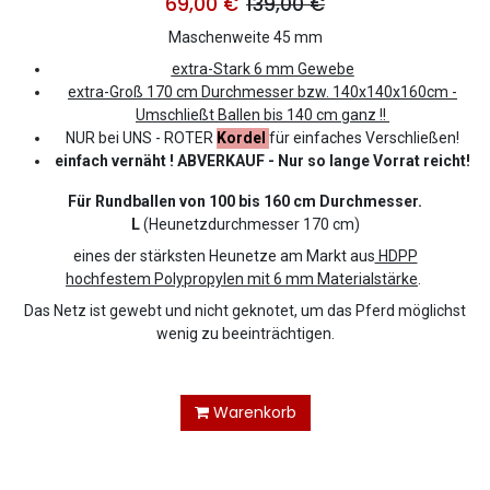
69,00
€
139,00
€
Maschenweite 45 mm
extra-Stark 6 mm Gewebe
extra-Groß
170
cm Durchmesser bzw.
140x140x160cm -
Umschließt Ballen bis 140 cm ganz !!
NUR bei UNS - ROTER
Kordel
für einfaches Verschließen!
einfach vernäht ! ABVERKAUF - Nur so lange Vorrat reicht!
Für Rundballen von 100 bis 160 cm Durchmesser.
L
(Heunetzdurchmesser 170 cm)
eines der stärksten Heunetze am Markt aus
HDPP
hochfestem Polypropylen mit 6 mm Materialstärke
.
Das Netz ist gewebt und nicht geknotet, um das Pferd möglichst
wenig zu beeinträchtigen.
Warenkorb