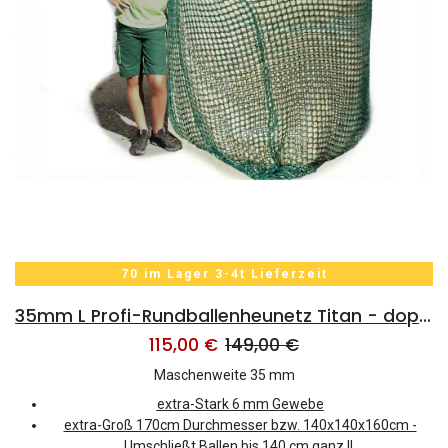
70 im Lager 3-4t Lieferzeit
35mm L Profi-Rundballenheunetz Titan - doppelt vernäht - 6mm Gewebe 170cmØx160cm/h - bis160cm Rundballen
115,00
€
149,00
€
Maschenweite 35 mm
extra-Stark 6 mm Gewebe
extra-Groß 170
cm Durchmesser bzw.
140x140x160cm -
Umschließt Ballen bis 140 cm ganz !!