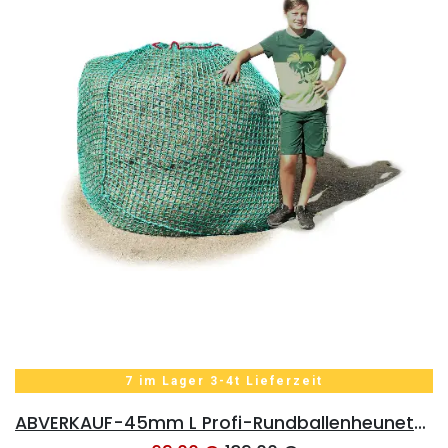
7 im Lager 3-4t Lieferzeit
ABVERKAUF-45mm L Profi-Rundballenheunetz Titan - einfach vernäht - 6mm Gewebe - 170cmØx160cm/h - bis160cm Rundballen