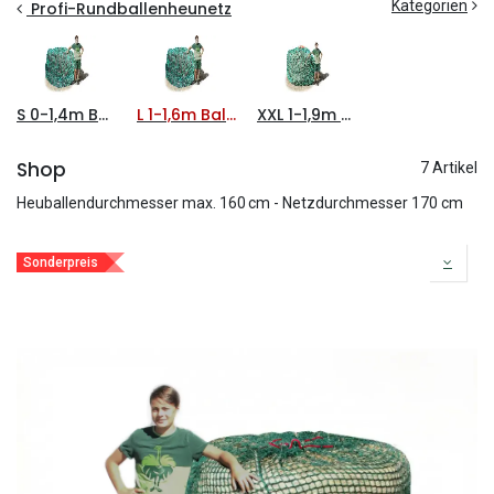
Kategorien
Profi-Rundballenheunetz
S 0-1,4m Ballen
L 1-1,6m Ballen
XXL 1-1,9m Ballen
Shop
7 Artikel
Heuballendurchmesser max. 160 cm - Netzdurchmesser 170 cm
Sonderpreis