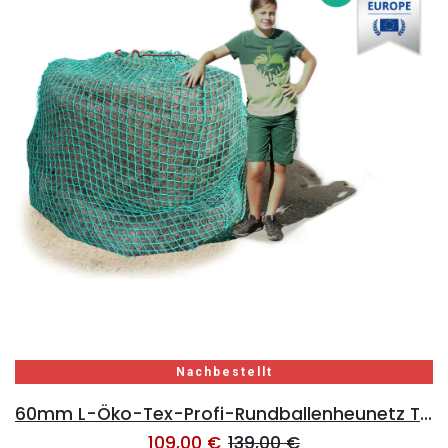
Nachbestellt
60mm L-Öko-Tex-Profi-Rundballenheunetz Titan - 6mm Gewebe - 170cmØx160cm/h - 160cm Rundballen (Made in EU-Ökotex)
109,00
€
139,00
€