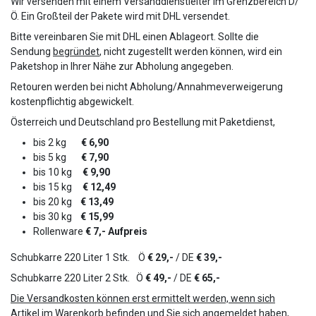
Wir versenden mit einem Versanddienstleiter im Grenzbereich D/
Ö. Ein Großteil der Pakete wird mit DHL versendet.
Bitte vereinbaren Sie mit DHL einen Ablageort. Sollte die
Sendung
begründet
, nicht zugestellt werden können, wird ein
Paketshop in Ihrer Nähe zur Abholung angegeben.
Retouren werden bei nicht Abholung/Annahmeverweigerung
kostenpflichtig abgewickelt.
Österreich und Deutschland pro Bestellung mit Paketdienst,
bis 2 kg
€ 6,90
bis 5 kg
€ 7,90
bis 10 kg
€ 9,90
bis 15 kg
€ 12,49
bis 20 kg
€ 13,49
bis 30 kg
€
15,99
Rollenware
€ 7,- Aufpreis
Schubkarre 220 Liter 1 Stk. Ö
€ 29,-
/ DE
€ 39,-
Schubkarre 220 Liter 2 Stk. Ö
€ 49,-
/ DE
€ 65,-
Die Versandkosten können erst ermittelt werden, wenn sich
Artikel im Warenkorb befinden und Sie sich angemeldet haben,