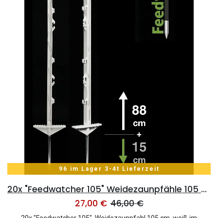
96 im Lager 3-4t Lieferzeit
20x "Feedwatcher 105" Weidezaunpfähle 105 cm, 8 Ösen, weiß
27,00
€
46,00
€
20x "Feedwatcher 105", Weidezaunpfahl 105 cm, weiß im