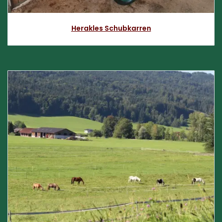
​Herakles​ Schubk​arren