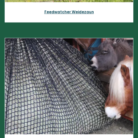
Feedwatcher Weidez​aun