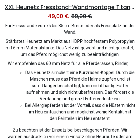
XXL Heunetz Fresstand-Wandmontage Titan 60mm Maschenweite - eXtraStark 6mm Gewebe - 220x80x100cm
49,00
€
89,00
€
Für Fressstände von 75 bis 85 cm Breite oder als Fressplatz an der
Wand.
Stärkstes Heunetz am Markt aus HDPP hochfestem Polypropylen
mit 6 mm Materialstärke. Das Netz ist gewebt und nicht geknotet,
um das Pferd möglichst wenig zu beeinträchtigen.
Wir empfehlen das 60 mm Netz für alle Pferderassen, Rinder, ...
Das Heunetz simuliert eine Kurzrasen-Koppel. Durch die
Maschen muss das Pferd die Halme zupfen und ist
somit länger beschäftigt, kann nicht hastig Futter
aufnehmen und sich nicht überfressen. Das fördert die
Verdauung und grenzt Futterverluste ein.
Bei Allergiepferden ist der Vorteil, dass die Nüstern nicht
im Heu eintauchen und möglichst wenig Kontakt mit
den Feinteilen im Heu entsteht.
Zu beachten ist der Einsatz bei beschlagenen Pferden. Wir
warnen ausdrücklich vor einem Einsatz ohne Heuraufe oder am