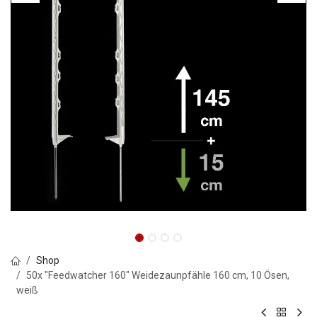
Shop
50x "Feedwatcher 160" Weidezaunpfähle 160 cm, 10 Ösen,
weiß