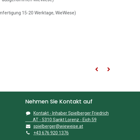
nfertigung 15-20 Werktage, WieWiese)
Nehmen Sie Kontakt auf
Kontakt - Inhaber Spielberger Friedrich
AT - 5310 Sankt Lorenz - Eich 59
spielberger@wieweise.at
+43 676 920 1376