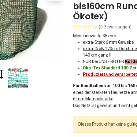
bis160cm Rund
Ökotex)
(0 Bewertungen)
Maschenweite 35 mm
extra-Stark 6 mm Gewebe
extra-Groß 170
cm Durchme
140 cm ganz !!
NUR bei UNS - ROTER
Kord
Öko-Tex Standard 100 Zerti
Produziert und verarbeitet
Für Rundballen von 100 bis 16
eines der stärksten Heunetze am
6 mm Materialstärke
.
Das Netz ist gewebt und nicht ge
Dieses Produkt hat keine gülti