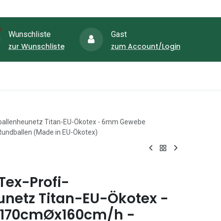
Wunschliste
Gast
zur Wunschliste
zum Account/Login
Aktione
zaun-Shop
Schubkarren-Shop
ballenheunetz Titan-EU-Ökotex - 6mm Gewebe
ndballen (Made in EU-Ökotex)
ex-Profi-
netz Titan-EU-Ökotex -
170cmØx160cm/h -