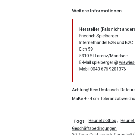
Weitere Informationen
Hersteller (Fals nicht ande
Friedrich Spielberger
Internethandel B2B und B2C
Eich 59
5310 St.Lorenz/Mondsee
E-Mail spielberger @
wiewies
Mobil 0043 676 9201376
Achtung! Kein Umtausch, Retour
Maße + - 4 cm Toleranzabweichu
Tags
Heunetz-Shop
,
Heunet
Geschäftsbedingungen
30-Tage-Geld-zurück-Garantie