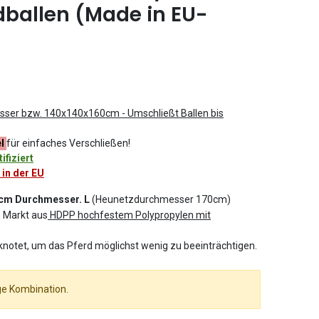
ballen (Made in EU-
sser bzw.
140x140x160cm - Umschließt Ballen bis
el
für einfaches Verschließen!
fiziert
 in der EU
0 cm Durchmesser. L
(Heunetzdurchmesser 170cm)
 Markt aus
HDPP hochfestem Polypropylen mit
knotet, um das Pferd möglichst wenig zu beeinträchtigen.
ge Kombination.