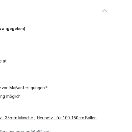
rs angegeben)
:
e.at
e von Maßanfertigungen!*
ng möglich!
z - 35mm Masche
,
Heunetz - für 100-150cm Ballen
* (*ausgenommen WieWiese)