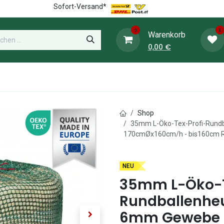
Sofort-Versand*
0
0
Warenkorb
0,00
€
WieWiese-Shop
Heunetz-Shop
Weide
Shop
35mm L-Öko-Tex-Profi-Rund
170cmØx160cm/h - bis160cm Ru
NEU
35mm L-Öko-T
Rundballenheu
6mm Gewebe 