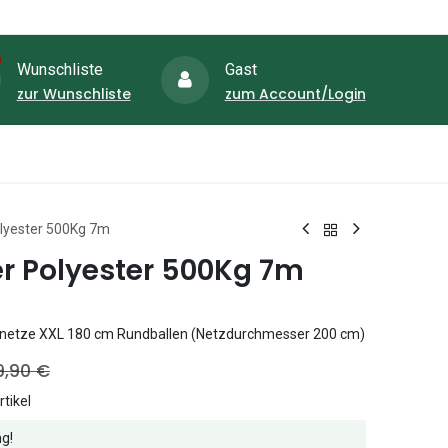
Wunschliste
Gast
zur Wunschliste
zum Account/Login
Aktione
zaun-Shop
Schubkarren-Shop
lyester 500Kg 7m
r Polyester 500Kg 7m
unetze XXL 180 cm Rundballen (Netzdurchmesser 200 cm)
9,90
€
tikel
g!