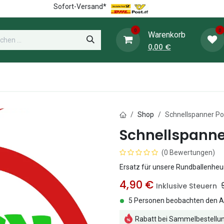
Sofort-Versand*
0
0
Warenkorb
0,00
€
WieWiese-Shop
Heunetz-Shop
Weide
Shop
Schnellspanner Po
Schnellspanne
(0 Bewertungen)
Ersatz für unsere Rundballenhe
4,90
€
Inklusive Steuern
5 Personen beobachten den Ar
Rabatt bei Sammelbestellun