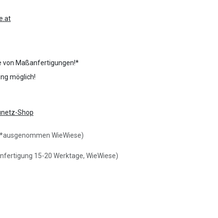
e.at
e von Maßanfertigungen!*
ng möglich!
netz-Shop
* (*ausgenommen WieWiese)
nfertigung 15-20 Werktage, WieWiese)