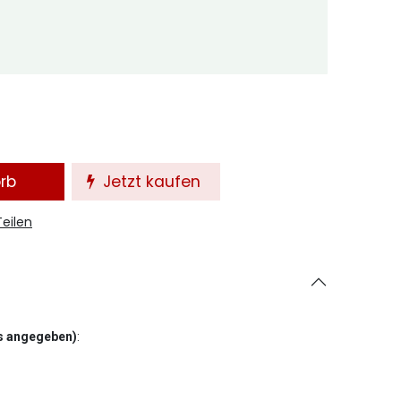
orb
Jetzt kaufen
Teilen
rs angegeben)
: