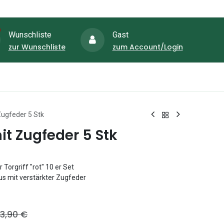
Wunschliste
Gast
zur Wunschliste
zum Account/Login
Aktione
zaun-Shop
Schubkarren-Shop
 Zugfeder 5 Stk
mit Zugfeder 5 Stk
 Torgriff "rot" 10 er Set
s mit verstärkter Zugfeder
13,90
€