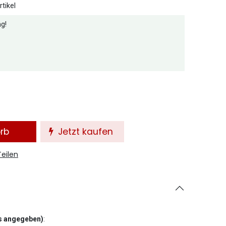
tikel
g!
orb
Jetzt kaufen
Teilen
rs angegeben)
: