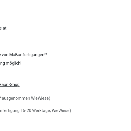
e.at
e von Maßanfertigungen!*
ng möglich!
zaun-Shop
* (*ausgenommen WieWiese)
nfertigung 15-20 Werktage, WieWiese)