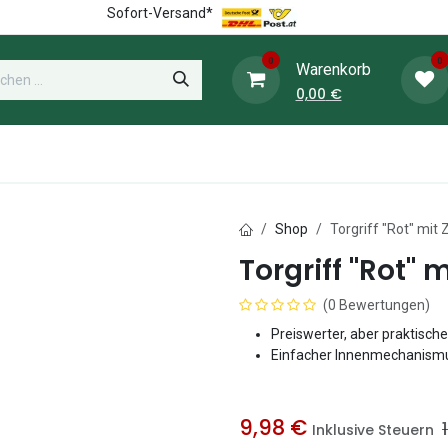
Sofort-Versand*
0
0
Warenkorb
0,00
€
WieWiese-Shop
Heunetz-Shop
Weide
Shop
Torgriff "Rot" mit
Torgriff "Rot" 
(0 Bewertungen)
Preiswerter, aber praktischer
Einfacher Innenmechanismu
9,98
€
Inklusive Steuern