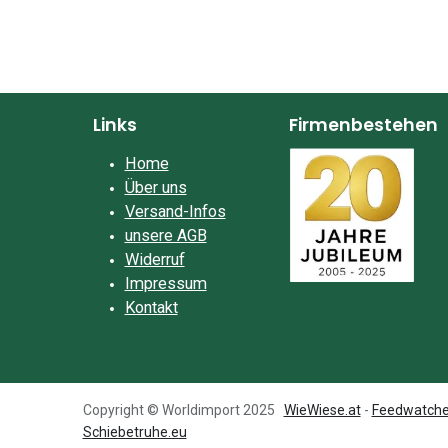
Links
Firmenbestehen
Home
Über uns
Versand-Infos
unsere AGB
Widerruf
Impressum​
Kontakt
Copyright © Worldimport 2025
WieWiese.at
-
Feedwatche
Schiebetruhe.eu