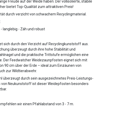
nge Freude auf der Weide haben. Der vollisolierte, stabile
er bietet Top-Qualität zum attraktiven Preis!
lität durch verzicht von schwachem Recyclingmaterial.
:
 - langlebig - Zäh und robust
et sich durch den Verzicht auf Recyclingkunststoff aus.
chung überzeugt durch ihre hohe Stabilität und
tahlnagel und die praktische Trittstufe ermöglichen eine
e. Der Feedwatcher Weidezaunpfosten eignet sich mit
on 90 cm über der Erde – ideal zum Einzäunen von
ch zur Wildtierabwehr.
fahl überzeugt durch sein ausgezeichnetes Preis-Leistungs-
s von Neukunststoff ist dieser Weidepfosten besonders
zbar.
pfehlen wir einen Pfahlabstand von 3 - 7 m.