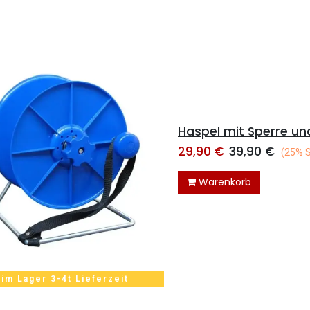
29,90
€
39,90
€
(25% 
Warenkorb
 im Lager 3-4t Lieferzeit