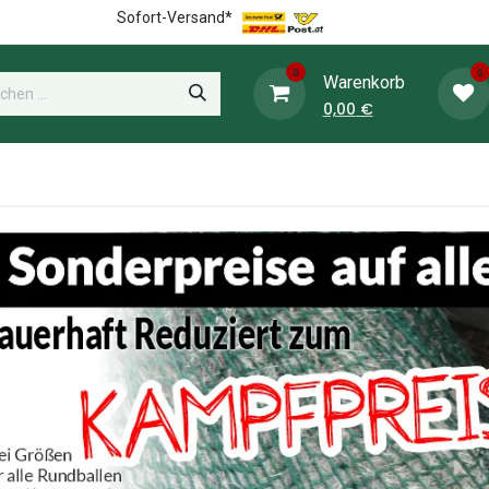
Sofort-Versand*
0
0
Warenkorb
0,00
€
WieWiese-Shop
Heunetz-Shop
Weide