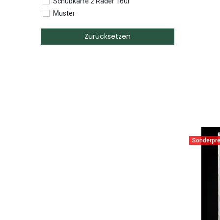
Schubkarre 2 Räder 160l
Muster
Spielzeug
Zurücksetzen
Weidepfahl160cm
Heunetz für 100-140cm Ballen
WieWiese - Pferde ohne Eisen
Heunetz - 35mm Masche
Heunetz - 45mm Masche
Heunetz - 60mm Masche
Heunetz - für 100-150cm Ballen
Heunetz - für 130-180cm Ballen
Sonderpre