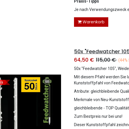
Praxis-Tipps
Je nach Verwendungszweck em
Warenkorb
50x "Feedwatcher 105
64,50
€
115,00
€
(44% 
50x "Feedwatcher 105", Weide
Mit diesem Pfahl werden Sie la
is
Kunststoffpfahl von Feedwatch
Atribute: gleichbleibende Qua
Merkmale von Neu-Kunststoff
gleichbleibende - TOP Qualität
Zum Bestpreis nur bei uns!
Dieser Kunststoffpfahl zeichn