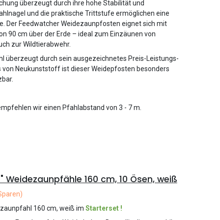
chung überzeugt durch ihre hohe Stabilität und
tahlnagel und die praktische Trittstufe ermöglichen eine
e. Der Feedwatcher Weidezaunpfosten eignet sich mit
on 90 cm über der Erde – ideal zum Einzäunen von
ch zur Wildtierabwehr.
fahl überzeugt durch sein ausgezeichnetes Preis-Leistungs-
s von Neukunststoff ist dieser Weidepfosten besonders
zbar.
pfehlen wir einen Pfahlabstand von 3 - 7 m.
" Weidezaunpfähle 160 cm, 10 Ösen, weiß
Sparen)
ezaunpfahl 160 cm, weiß im
Starterset !