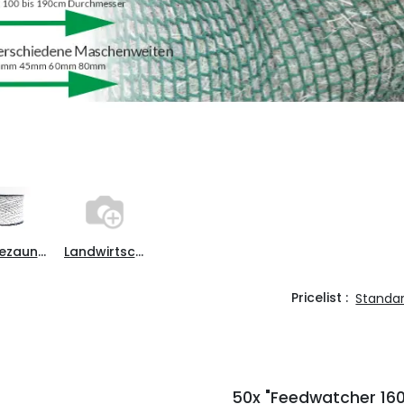
Weidezaun-Shop
Landwirtschaft
Pricelist :
Standa
50x "Feedwatcher 160