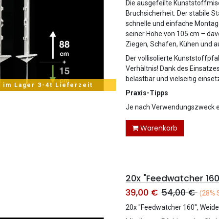
Die ausgefeilte Kunststoffmis
Bruchsicherheit. Der stabile S
schnelle und einfache Montag
seiner Höhe von 105 cm – dav
Ziegen, Schafen, Kühen und au
Der vollisolierte Kunststoffp
Verhältnis! Dank des Einsatze
belastbar und vielseitig einset
 im Lager 3-4t Lieferzeit
Praxis-Tipps
Je nach Verwendungszweck em
Warenkorb
20x "Feedwatcher 160
39,00
€
54,00
€
(28% 
20x "Feedwatcher 160", Weid