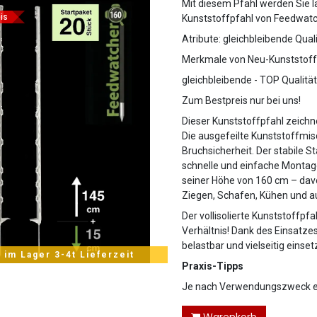
Mit diesem Pfahl werden Sie la
is
Kunststoffpfahl von Feedwatch
Atribute: gleichbleibende Qua
Merkmale von Neu-Kunststoff
gleichbleibende - TOP Qualität
Zum Bestpreis nur bei uns!
Dieser Kunststoffpfahl zeichn
Die ausgefeilte Kunststoffmis
Bruchsicherheit. Der stabile S
schnelle und einfache Montag
seiner Höhe von 160 cm – dav
Ziegen, Schafen, Kühen und au
Der vollisolierte Kunststoffp
Verhältnis! Dank des Einsatze
belastbar und vielseitig einset
 im Lager 3-4t Lieferzeit
Praxis-Tipps
Je nach Verwendungszweck em