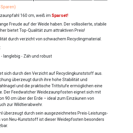
 Sparen)
ezaunpfahl 160 cm, weiß im
Sparset!
nge Freude auf der Weide haben. Der vollisolierte, stabile
er bietet Top-Qualität zum attraktiven Preis!
alität durch verzicht von schwachem Recyclingmaterial.
:
 - langlebig - Zäh und robust
et sich durch den Verzicht auf Recyclingkunststoff aus.
chung überzeugt durch ihre hohe Stabilität und
tahlnagel und die praktische Trittstufe ermöglichen eine
e. Der Feedwatcher Weidezaunpfosten eignet sich mit
on 90 cm über der Erde – ideal zum Einzäunen von
ch zur Wildtierabwehr.
fahl überzeugt durch sein ausgezeichnetes Preis-Leistungs-
s von Neu-Kunststoff ist dieser Weidepfosten besonders
zbar.