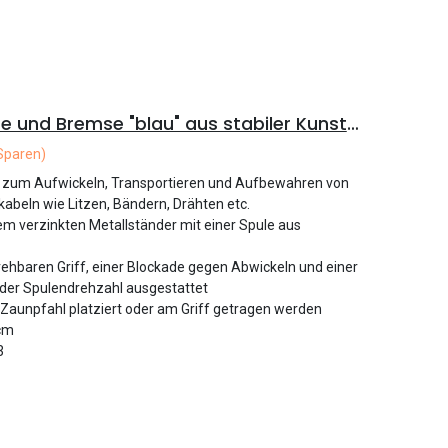
Haspel Griff mit Sperre und Bremse "blau" aus stabiler Kunststoff dm 30cm
Sparen)
nt zum Aufwickeln, Transportieren und Aufbewahren von
kabeln wie Litzen, Bändern, Drähten etc.
nem verzinkten Metallständer mit einer Spule aus
drehbaren Griff, einer Blockade gegen Abwickeln und einer
der Spulendrehzahl ausgestattet
 Zaunpfahl platziert oder am Griff getragen werden
cm
3