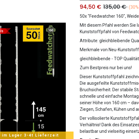
94,50
€
135,00
€
(30%
50x "Feedwatcher 160", Weid
Mit diesem Pfahl werden Sie la
is
Kunststoffpfahl von Feedwatch
Attribute: gleichbleibende Qu
Merkmale von Neu-Kunststoff
gleichbleibende - TOP Qualität
Zum Bestpreis nur bei uns!
Dieser Kunststoffpfahl zeichn
Die ausgefeilte Kunststoffmis
Bruchsicherheit. Der stabile S
schnelle und einfache Montag
seiner Höhe von 160 cm – dav
Ziegen, Schafen, Kühen und au
Der vollisolierte Kunststoffp
Verhältnis! Dank des Einsatze
belastbar und vielseitig einset
 im Lager 3-4t Lieferzeit