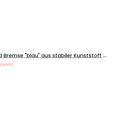
Haspel mit Sperre und Bremse "blau" aus stabiler Kunststoff dm 35cm
Sparen)