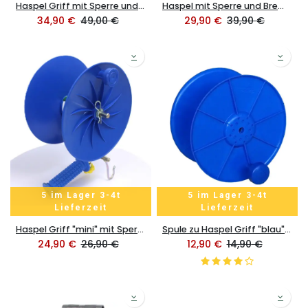
Haspel Griff mit Sperre und Bremse "blau" aus stabiler Kunststoff dm 30cm
Haspel mit Sperre und Bremse "blau" aus stabiler Kunststoff dm 35cm
34,90
€
49,00
€
29,90
€
39,90
€
5 im Lager 3-4t
5 im Lager 3-4t
Lieferzeit
Lieferzeit
Haspel Griff "mini" mit Sperre "blau" aus stabiler Kunststoff dm 20cm
Spule zu Haspel Griff "blau" aus stabiler Kunststoff dm 30cm
24,90
€
26,90
€
12,90
€
14,90
€