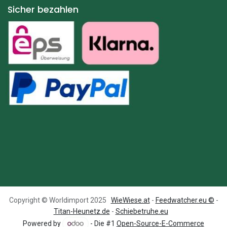
Sicher bezahlen
Copyright © Worldimport 2025
WieWiese.at
-
Feedwatcher.eu ©
-
Titan-Heunetz.de
-
Schiebetruhe.eu
Powered by
- Die #1
Open-Source-E-Commerce