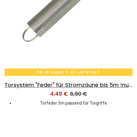
50 im Lager 3-4t Lieferzeit
Torsystem "Feder" für Stromzäune bis 5m !nur Feder!
4,49
€
6,90
€
Torfeder 5m passend für Torgriffe