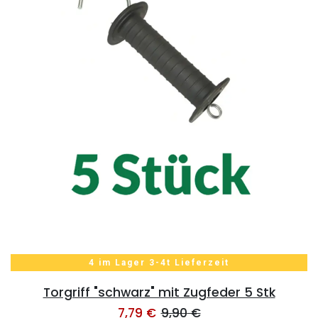
4 im Lager 3-4t Lieferzeit
Torgriff "schwarz" mit Zugfeder 5 Stk
7,79
€
9,90
€