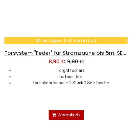
50 im Lager 3-4t Lieferzeit
Torsystem "Feder" für Stromzäune bis 5m, SET Griff inkl. 2x Isolator
8,90
€
9,90
€
Torgriff scharz
Torfeder 5m
Torisolator Isobar – 2 Stück 1 Set/Tasche
Warenkorb