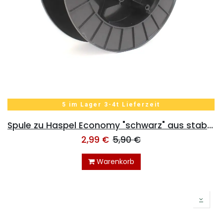
5 im Lager 3-4t Lieferzeit
Spule zu Haspel Economy "schwarz" aus stabiler Kunststoff dm 35cm
2,99
€
5,90
€
Warenkorb